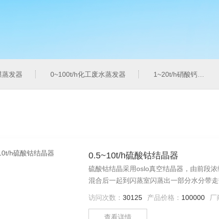
膜蒸发器
0~100t/h化工废水蒸发器
1~20t/h硝酸钙蒸发器
0.5~10t/h硫酸钴结晶器
硫酸钴结晶采用oslo真空结晶器，由前
混合后一起到闪蒸室闪蒸出一部分水分带走
悬浮，生产出粒度较大而均匀的晶体。产品
访问次数：
30125
产品价格：
100000
厂
通过离心机过滤出固体，离心母液返回原液
查看详情