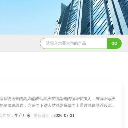
MVR-FC强制循环蒸发器
oslo冷却结晶器
DT
段浓缩系统送来的高温硫酸钴溶液在结晶器的循环管加入，与循环母液
热量降低温度，之后向下进入结晶器底部向上通过晶体悬浮段流化
（晶体）悬浮液由结晶器下部引出通过出料泵输送到稠厚器，然后
商性质：
生产厂家
更新日期：
2026-07-31
槽。离心出来的固体硫酸钴结晶通过自动包装机得到产品。