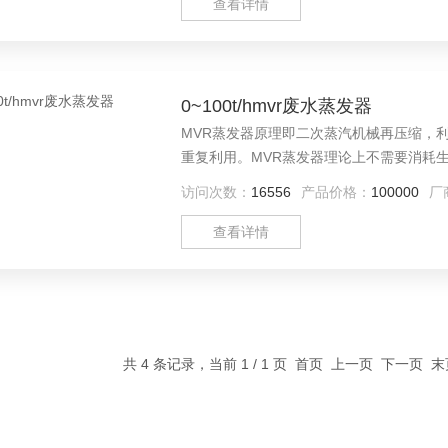
查看详情
0~100t/hmvr废水蒸发器
MVR蒸发器原理即二次蒸汽机械再压缩，
重复利用。MVR蒸发器理论上不需要消耗生蒸汽，只消耗电能。$n 
等生产过程中产生的高盐、高cod、高沸点
访问次数：
16556
产品价格：
100000
厂
查看详情
共 4 条记录，当前 1 / 1 页 首页 上一页 下一页 