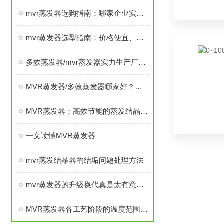
mvr蒸发器选购指南：哪家企业实力雄厚，设备品质佳且售后服务完善
mvr蒸发器选型指南：价格便宜、性能优异、质量稳定、口碑销量双高厂家
多效蒸发器/mvr蒸发器实力生产厂家推荐，行业头部企业盘点
MVR蒸发器/多效蒸发器哪家好？河北明吉化工全维度测评
MVR蒸发器：高效节能的蒸发结晶新选择
一文读懂MVR蒸发器
mvr蒸发结晶器的结垢问题处理方法
mvr蒸发器的升级换代真是太有意义了
MVR蒸发器各工艺阶段的温度范围该怎么设置？