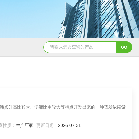
MVR-FC强制循环蒸发器
oslo冷却结晶器
DT
沸点升高比较大、溶液比重较大等特点开发出来的一种蒸发浓缩设
商性质：
生产厂家
更新日期：
2026-07-31