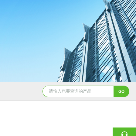
MVR-FC强制循环蒸发器
oslo冷却结晶器
DT