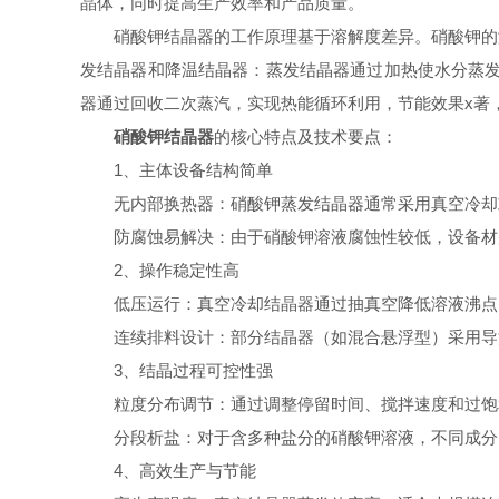
晶体，同时提高生产效率和产品质量。
硝酸钾结晶器的工作原理基于溶解度差异。硝酸钾的溶
发结晶器和降温结晶器：蒸发结晶器通过加热使水分蒸发
器通过回收二次蒸汽，实现热能循环利用，节能效果x著，
硝酸钾结晶器
的核心特点及技术要点：
1、主体设备结构简单
无内部换热器：硝酸钾蒸发结晶器通常采用真空冷却或
防腐蚀易解决：由于硝酸钾溶液腐蚀性较低，设备材质
2、操作稳定性高
低压运行：真空冷却结晶器通过抽真空降低溶液沸点，
连续排料设计：部分结晶器（如混合悬浮型）采用导流
3、结晶过程可控性强
粒度分布调节：通过调整停留时间、搅拌速度和过饱和度，
分段析盐：对于含多种盐分的硝酸钾溶液，不同成分因
4、高效生产与节能