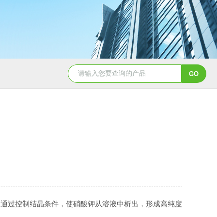
MVR-FC强制循环蒸发器
oslo冷却结晶器
DT
是通过控制结晶条件，使硝酸钾从溶液中析出，形成高纯度